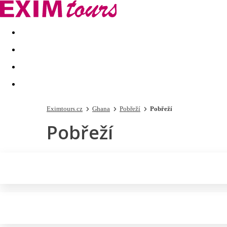
Akční nabídky
Last minute
First minute - Exotika a zim
Eximtours.cz
Ghana
Pobřeží
Pobřeží
Pobřeží