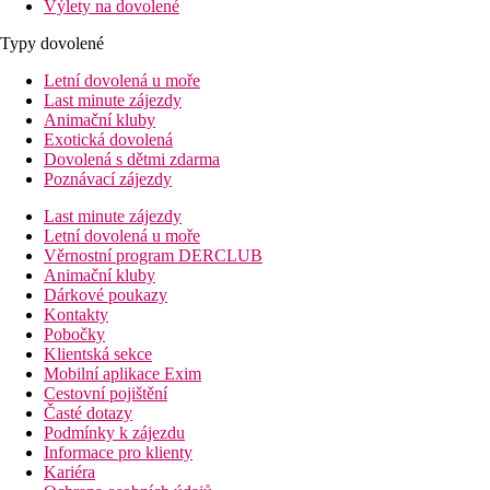
Výlety na dovolené
Typy dovolené
Letní dovolená u moře
Last minute zájezdy
Animační kluby
Exotická dovolená
Dovolená s dětmi zdarma
Poznávací zájezdy
Last minute zájezdy
Letní dovolená u moře
Věrnostní program DERCLUB
Animační kluby
Dárkové poukazy
Kontakty
Pobočky
Klientská sekce
Mobilní aplikace Exim
Cestovní pojištění
Časté dotazy
Podmínky k zájezdu
Informace pro klienty
Kariéra