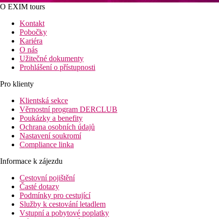
O EXIM tours
Kontakt
Pobočky
Kariéra
O nás
Užitečné dokumenty
Prohlášení o přístupnosti
Pro klienty
Klientská sekce
Věrnostní program DERCLUB
Poukázky a benefity
Ochrana osobních údajů
Nastavení soukromí
Compliance linka
Informace k zájezdu
Cestovní pojištění
Časté dotazy
Podmínky pro cestující
Služby k cestování letadlem
Vstupní a pobytové poplatky