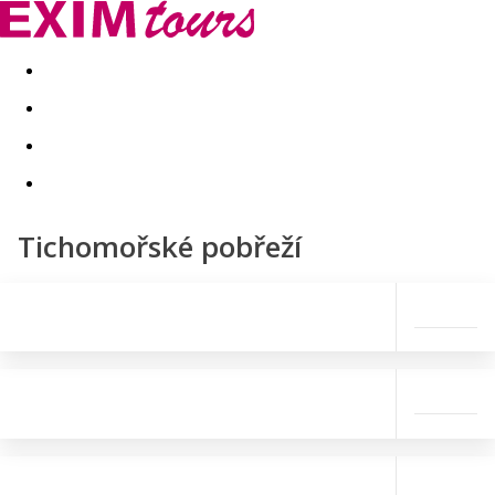
Akční nabídky
Last minute
First minute - Exotika a zim
Tichomořské pobřeží