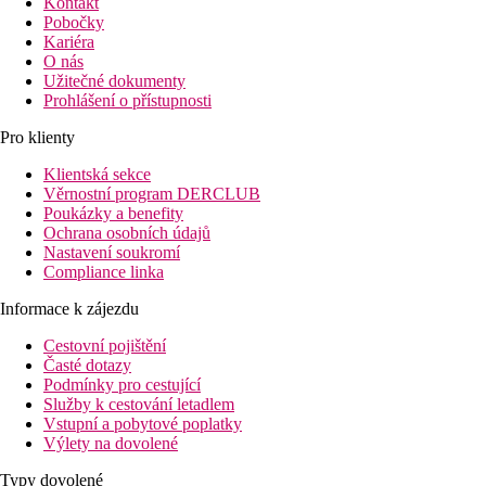
Kontakt
Pobočky
Kariéra
O nás
Užitečné dokumenty
Prohlášení o přístupnosti
Pro klienty
Klientská sekce
Věrnostní program DERCLUB
Poukázky a benefity
Ochrana osobních údajů
Nastavení soukromí
Compliance linka
Informace k zájezdu
Cestovní pojištění
Časté dotazy
Podmínky pro cestující
Služby k cestování letadlem
Vstupní a pobytové poplatky
Výlety na dovolené
Typy dovolené