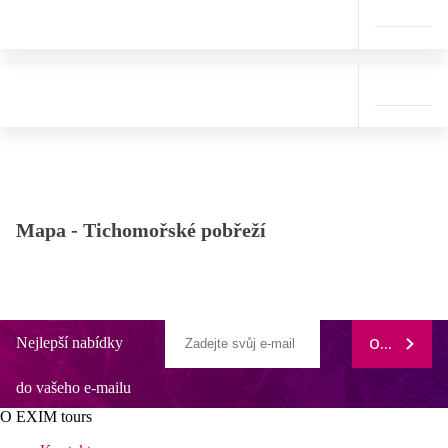
Mapa -
Tichomořské pobřeží
Nejlepší nabídky
ODEBÍRAT
do vašeho e-mailu
O EXIM tours