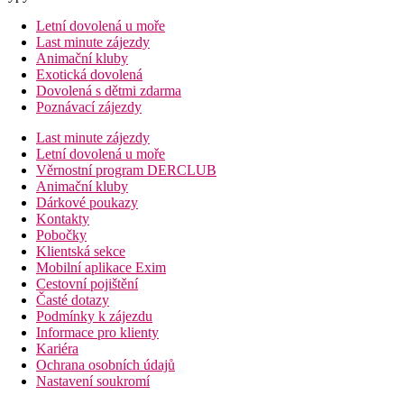
Letní dovolená u moře
Last minute zájezdy
Animační kluby
Exotická dovolená
Dovolená s dětmi zdarma
Poznávací zájezdy
Last minute zájezdy
Letní dovolená u moře
Věrnostní program DERCLUB
Animační kluby
Dárkové poukazy
Kontakty
Pobočky
Klientská sekce
Mobilní aplikace Exim
Cestovní pojištění
Časté dotazy
Podmínky k zájezdu
Informace pro klienty
Kariéra
Ochrana osobních údajů
Nastavení soukromí