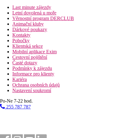
minibarem (za poplatek), internetem (zdarma), sejfem (zdarma) a
Last minute zájezdy
Vzdálenosti
Letní dovolená u moře
Věrnostní program DERCLUB
Animační kluby
25 km
Dárkové poukazy
Vzdálenost od nejbližšího letiště
Kontakty
Pobočky
Bazény
Klientská sekce
Mobilní aplikace Exim
Cestovní pojištění
Bar u bazénu
Časté dotazy
Lehátka u bazénu
Podmínky k zájezdu
Informace pro klienty
Fotogalerie
Kariéra
Ochrana osobních údajů
Nastavení soukromí
Po-Ne 7-22 hod.
255 787 787