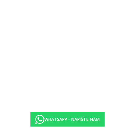
 kabel. TV s místními kanály a také centrálně řízenou klimatizací (od
WHATSAPP - NAPIŠTE NÁM