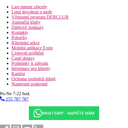
Snídaně
Last minute zájezdy
Letní dovolená u moře
Vzdálenosti
Věrnostní program DERCLUB
Animační kluby
13 km
Dárkové poukazy
Vzdálenost od nejbližšího letiště
Kontakty
Pobočky
Fotogalerie
Klientská sekce
Mobilní aplikace Exim
Cestovní pojištění
Časté dotazy
Podmínky k zájezdu
Informace pro klienty
Kariéra
Ochrana osobních údajů
Nastavení soukromí
Po-Ne 7-22 hod.
255 787 787
WHATSAPP - NAPIŠTE NÁM