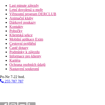
Last minute zájezdy
Letní dovolená u moře
Věrnostní program DERCLUB
Animační kluby
Dárkové poukazy
Kontakty
Pobočky
Klientská sekce
Mobilní aplikace Exim
Cestovní pojištění
Časté dotazy
Podmínky k zájezdu
Informace pro klienty
Kariéra
Ochrana osobních údajů
Nastavení soukromí
Po-Ne 7-22 hod.
255 787 787