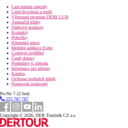
Last minute zájezdy
Letní dovolená u moře
Věrnostní program DERCLUB
Animační kluby
Dárkové poukazy
Kontakty
Pobočky
Klientská sekce
Mobilní aplikace Exim
Cestovní pojištění
Časté dotazy
Podmínky k zájezdu
Informace pro klienty
Kariéra
Ochrana osobních údajů
Nastavení soukromí
Po-Ne 7-22 hod.
255 787 787
Copyright © 2026, DER Touristik CZ a.s.