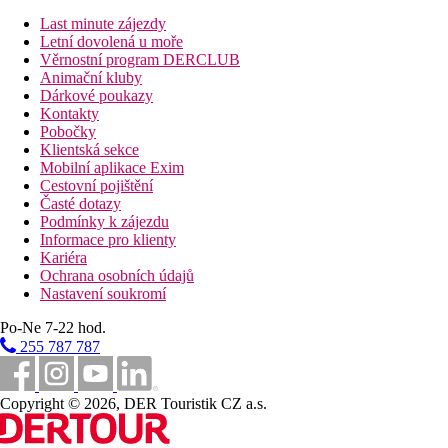
Suita, Výhled moře:
oddělená ložnice o obývací pokoj,
Last minute zájezdy
výhled na moře
Letní dovolená u moře
Věrnostní program DERCLUB
Zábava
Animační kluby
6x týdně denní i večerní animační programy pro děti i dospělé.
Dárkové poukazy
1x týdně bazénová nebo plážová párty s ohňostrojem.
Kontakty
Pobočky
Stravování
Klientská sekce
Mobilní aplikace Exim
All Inclusive
Cestovní pojištění
Časté dotazy
Snídaně formou bufetu (07.00–11.00), oběd formou
Podmínky k zájezdu
bufetu (12.30–14.30), večeře formou bufetu (17.00–
Informace pro klienty
21.30)
Kariéra
Lehké občerstvení (11.30–18.00)
Ochrana osobních údajů
Neomezené množství vybraných rozlévaných
Nastavení soukromí
nealkoholických nápojů a místních alkoholických nápojů
(10.00–24.00)
Po-Ne 7-22 hod.
Upozornění: výše uvedené časy i místa podávání jsou
255 787 787
určeny hotelem a mohou se změnit
Pláž
Copyright © 2026, DER Touristik CZ a.s.
Dlouhá písečná pláž s pozvolným vstupem do vody přímo u
hotelu. Lehátka a slunečníky zdarma. Plážový bar.