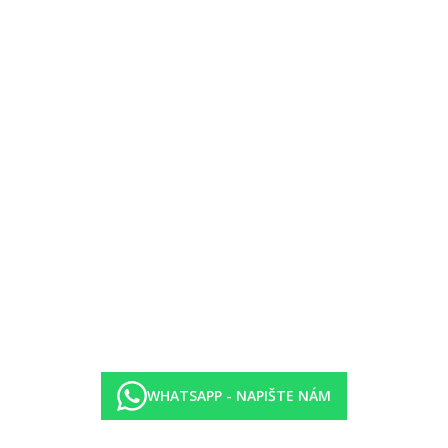
eny hotelem a mohou se změnit
í tenis, volejbal, plážový volejbal, fitness, šipky, aerobik, lukostřelba
ce, minidisko, aquapark pro děti, dětská postýlka zdarma (na vyžádání)
WHATSAPP - NAPIŠTE NÁM