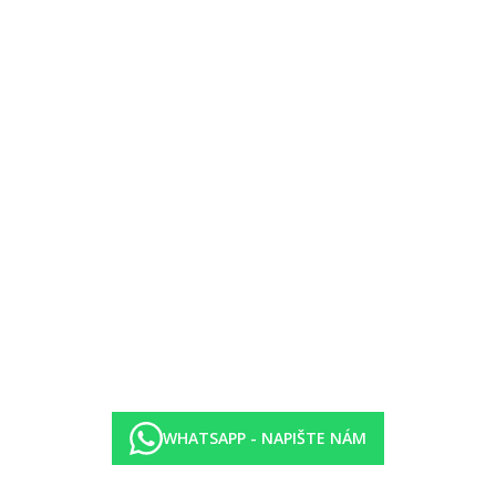
 lehátka a slunečník na pokoj zdarma. Plážový stánek s nápoji.
 stolní tenis.
ětské hřiště, dětská postýlka zdarma (na vyžádání).
WHATSAPP - NAPIŠTE NÁM