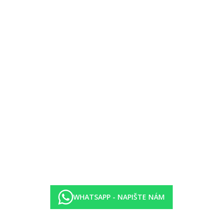
 na vyžádání)
WHATSAPP - NAPIŠTE NÁM
 zavedením případných hygienických či protiepidemických opatření v da