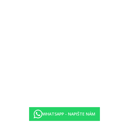
ostupnosti)
pky
vněna zavedením případných hygienických či protiepidemických opatření
WHATSAPP - NAPIŠTE NÁM