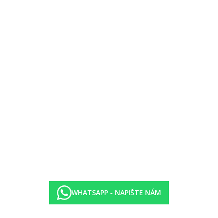
ostupnosti)
pky
vněna zavedením případných hygienických či protiepidemických opatření
WHATSAPP - NAPIŠTE NÁM