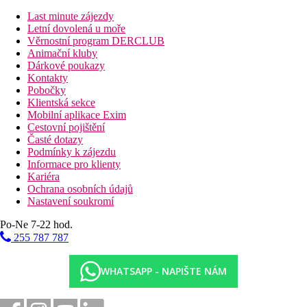
Dvoulůžkový pokoj , Club, Deluxe , Výhled moře:
s
Last minute zájezdy
výhledem na moře, služby PREFERRED CLUBU
Letní dovolená u moře
Junior Suita , Club , Výhled moře:
prostornější, s
Věrnostní program DERCLUB
výhledem na moře, služby PREFERRED CLUBU
Animační kluby
Junior Suita , Club, Deluxe , Výhled moře:
prostornější
Dárkové poukazy
než Junior Suita,
s výhledem na moře, služby
Kontakty
PREFERRED CLUBU
Pobočky
Klientská sekce
PREFERRED CLUB ROOMS
Mobilní aplikace Exim
Ubytování v nejexkluzivnějších částech hotelového
Cestovní pojištění
komplexu
Časté dotazy
Rozšířený výběr kosmetických koupelových dolňků
Podmínky k zájezdu
Láhev sektu a uvítací dopis od manažera
Informace pro klienty
Kávovar s kapslemi
Kariéra
Rychlovarná konvice s výběrovým čajem
Ochrana osobních údajů
Prémiový minibar (alkoholické nápoje a občerstvení)
Nastavení soukromí
Osobní váha
Pillow menu (v závislosti na dostupnosti a na vyžádání)
Po-Ne 7-22 hod.
Turndown služba
255 787 787
24hodinová pokojová služba (za příplatek)
Vertikální napařovací žehlička
WHATSAPP - NAPIŠTE NÁM
Zábava
Bohatý sportovně animační program během dne, pravidelně
večerní animační program a živá hudba.