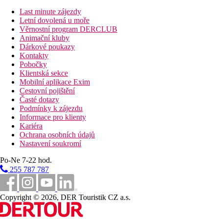
All Inclusive:
Snídaně (7:30-10:00), pozdní snídaně (10:00-11:00),
Last minute zájezdy
obědy (12:30-14:30) a večeře (18:00-21:00) bufetovou
Letní dovolená u moře
formou
Věrnostní program DERCLUB
Bar Amelia u bazénu v hotelu Maritim Paradise Blue
Animační kluby
Lehké občerstvení 15:00-17:00
Dárkové poukazy
Vybrané místní rozlévané nealkoholické a alkoholické
Kontakty
nápoje 08:30-24:00
Pobočky
Upozornění: časy i místa podávání jsou určeny hotelem a mohou
Klientská sekce
se změnit
Mobilní aplikace Exim
Bar na střeše s bazénem je vyhrazený pouze pro klienty
Cestovní pojištění
ubytované v pokojích Executive
Časté dotazy
Podmínky k zájezdu
Pláž
Informace pro klienty
Kariéra
Písečná pláž oceněná Modrou vlajkou vzdálená jen cca 150 m, v
Ochrana osobních údajů
sektoru určeném pro hotel od 3. řady 2 lehátka a 1
Nastavení soukromí
slunečník/pokoj zdarma (dle dostupnosti). V 1. a 2. řadě nejblíže
k moři lehátka a slunečníky za poplatek. Plážové osušky za
Po-Ne 7-22 hod.
vratnou zálohu.
255 787 787
Sportovní nabídka
Zdarma:
fitness a vnitřní bazén v sesterském hotelu
Copyright © 2026, DER Touristik CZ a.s.
Maritim Paradise Blue 5*
Za poplatek
: služby wellness & spa centra v hotelu