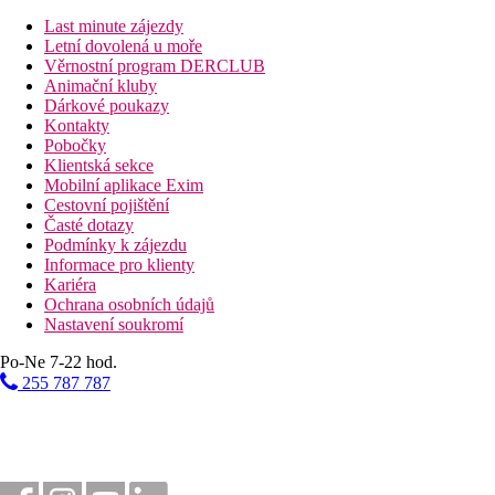
Vzdálenosti
Last minute zájezdy
Letní dovolená u moře
Věrnostní program DERCLUB
100 m
Animační kluby
Nákupy
Dárkové poukazy
Kontakty
35 km
Pobočky
Vzdálenost od nejbližšího letiště
Klientská sekce
Mobilní aplikace Exim
150 m
Cestovní pojištění
Vzdálenost k pláži
Časté dotazy
Podmínky k zájezdu
100 m
Informace pro klienty
Centrum města
Kariéra
Ochrana osobních údajů
Pláž
Nastavení soukromí
Po-Ne 7-22 hod.
Lehátka a slunečníky na pláži zdarma
Plážová dovolená
255 787 787
Bazény
Dětský bazén