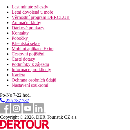
(velikost: cca 57 m²). Ručníky jsou měněny denně.
Last minute zájezdy
Vzdálenosti
Letní dovolená u moře
Věrnostní program DERCLUB
Animační kluby
25 km
Dárkové poukazy
Vzdálenost od nejbližšího letiště
Kontakty
Pobočky
200 m
Klientská sekce
Vzdálenost k pláži
Mobilní aplikace Exim
Cestovní pojištění
1,5 km
Časté dotazy
Centrum města
Podmínky k zájezdu
Informace pro klienty
Pláž
Kariéra
Ochrana osobních údajů
Nastavení soukromí
Lehátka na pláži za poplatek
Slunečníky na pláži za poplatek
Po-Ne 7-22 hod.
Plážová dovolená
255 787 787
Bazény
Copyright © 2026, DER Touristik CZ a.s.
Lehátka a slunečníky u bazénu zdarma
Dětský bazén