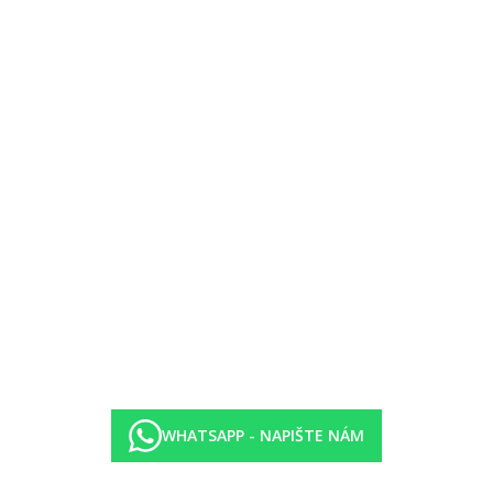
(za poplatek), Wi-Fi (zdarma), set pro přípravu čaje a kávy
ezor na pokoji (za poplatek), Wi-Fi (zdarma), set pro přípravu čaje a ká
WHATSAPP - NAPIŠTE NÁM