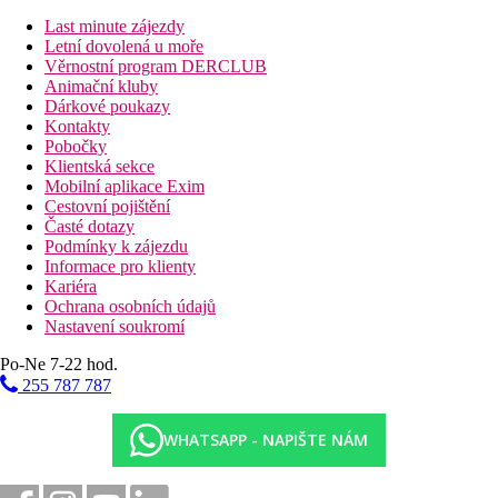
Last minute zájezdy
Další informace:
Letní dovolená u moře
Využití některých zařízení a aktivit může být zpoplatněno navíc.
Věrnostní program DERCLUB
Některé služby jsou závislé na ročním období a na místních
Animační kluby
klimatických podmínkách. Kreditní karty: Diners Club,
Dárkové poukazy
American Express, Euro/MasterCard a Visa.
Kontakty
Pobočky
Popis pokoje
Klientská sekce
Labranda Velaris Resort nabízí 102 dobře vybavených pokojů a
Mobilní aplikace Exim
apartmá s výhledem na úchvatné Jaderské moře a naši
Cestovní pojištění
nádhernou středomořskou zahradu. Vyberte si z našich různých
Časté dotazy
typů pokojů pro hosty podle vašich preferencí. Naše prostorné
Podmínky k zájezdu
pokoje a apartmá Deluxe nabízejí dostatek prostoru k
Informace pro klienty
odpočinku. Pokoje Superior navozují útulnou atmosféru,
Kariéra
zatímco pokoje Standard mají vše, co potřebujete pro pohodlný
Ochrana osobních údajů
pobyt. Na každém pokoji je zdarma WiFi, centrální klimatizace,
Nastavení soukromí
minibar, bezpečnostní schránka, telefon, koupelna, fén a SAT
TV. Některé pokoje mají balkon.
Po-Ne 7-22 hod.
255 787 787
Vzdálenosti
WHATSAPP - NAPIŠTE NÁM
16 km
Vlakové nádraží