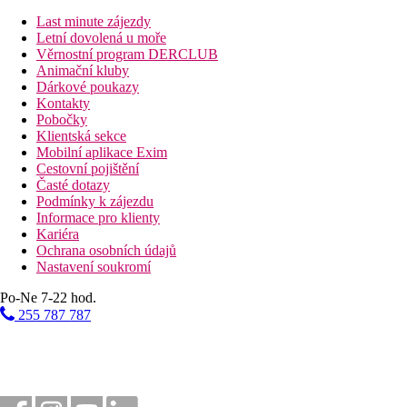
Vzdálenost k pláži
Last minute zájezdy
Letní dovolená u moře
65 km
Věrnostní program DERCLUB
Vzdálenost od nejbližšího letiště
Animační kluby
Dárkové poukazy
Pláž
Kontakty
Pobočky
Klientská sekce
Druh pláže
Mobilní aplikace Exim
Plážová dovolená
Cestovní pojištění
Časté dotazy
Fotogalerie
Podmínky k zájezdu
Informace pro klienty
Kariéra
Ochrana osobních údajů
Nastavení soukromí
Po-Ne 7-22 hod.
255 787 787