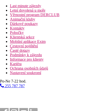
Vzdálenost k pláži
Last minute zájezdy
Letní dovolená u moře
65 km
Věrnostní program DERCLUB
Vzdálenost od nejbližšího letiště
Animační kluby
Dárkové poukazy
Pláž
Kontakty
Pobočky
Klientská sekce
Druh pláže
Mobilní aplikace Exim
Plážová dovolená
Cestovní pojištění
Časté dotazy
Fotogalerie
Podmínky k zájezdu
Informace pro klienty
Kariéra
Ochrana osobních údajů
Nastavení soukromí
Po-Ne 7-22 hod.
255 787 787