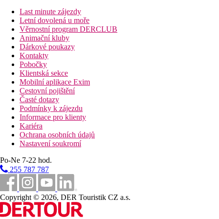
června do září). Zde jsou k dispozici slunečníky a lehátka
Last minute zájezdy
(zdarma). Bar u bazénu nabízí hostům osvěžující nápoje.
Letní dovolená u moře
Věrnostní program DERCLUB
Další informace:
Animační kluby
Využití některých zařízení a aktivit může být zpoplatněno navíc.
Dárkové poukazy
Některé služby jsou závislé na ročním období a na místních
Kontakty
klimatických podmínkách. Jazyky: angličtina, němčina a
Pobočky
italština. Kreditní karty: Diners Club, Euro/MasterCard a Visa.
Klientská sekce
Mobilní aplikace Exim
Sport/ volný čas:
Cestovní pojištění
Sportovní a volnočasová nabídka: fitness a stolní tenis (zdarma).
Časté dotazy
Půjčovna kol. Nabídka wellness: sauna, parní lázeň a masáže za
Podmínky k zájezdu
poplatek. Slunečná terasa případně za poplatek. Herna.
Informace pro klienty
Standard Suite Pro Rodinu (Pobřeží):
Kariéra
Pokoje jsou vybavené dětskou postýlkou (zdarma), vytápěním
Ochrana osobních údajů
(centrálním), internetem (zdarma), sejfem (zdarma) a satelit.TV s
Nastavení soukromí
plochou obrazovkou a také individuálně regulovatelnou
Po-Ne 7-22 hod.
klimatizací (od června do září).
255 787 787
Superior Suite Pro Rodinu (Výhled na moře, Balkón Nebo
Terasa):
Pokoje jsou vybavené dětskou postýlkou (zdarma), vytápěním
Copyright © 2026, DER Touristik CZ a.s.
(centrálním), internetem (zdarma), sejfem (zdarma) a satelit.TV s
plochou obrazovkou a také individuálně regulovatelnou