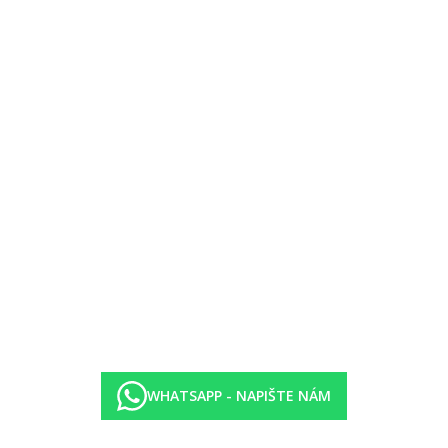
 internetem (zdarma), sejfem (zdarma) a satelit.TV a také centrálně ří
oplatek), internetem (zdarma), sejfem (zdarma) a satelit.TV a také cent
 (za poplatek), internetem (zdarma), sejfem (zdarma) a satelit.TV a ta
WHATSAPP - NAPIŠTE NÁM