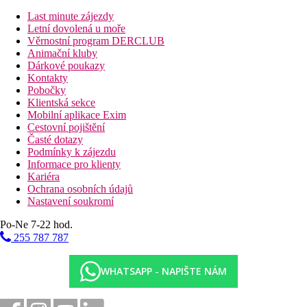
Vzdálenosti
Last minute zájezdy
Letní dovolená u moře
41 km
Věrnostní program DERCLUB
Vzdálenost od nejbližšího letiště
Animační kluby
Dárkové poukazy
500 m
Kontakty
Hromadná doprava
Pobočky
Klientská sekce
900 m
Mobilní aplikace Exim
Centrum města
Cestovní pojištění
Časté dotazy
Fotogalerie
Podmínky k zájezdu
Informace pro klienty
Kariéra
Ochrana osobních údajů
Nastavení soukromí
Po-Ne 7-22 hod.
255 787 787
WHATSAPP - NAPIŠTE NÁM