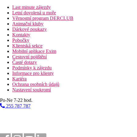
Last minute zájezdy
Letní dovolená u moře
Věrnostní program DERCLUB
Animační kluby
Dárkové poukazy
Kontakty
Pobočky
Klientská sekce
Mobilní aplikace Exim
Cestovní pojištění
Časté dotazy
Podmínky k zájezdu
Informace pro klienty
Kariéra
Ochrana osobních údajů
Nastavení soukromí
Po-Ne 7-22 hod.
255 787 787