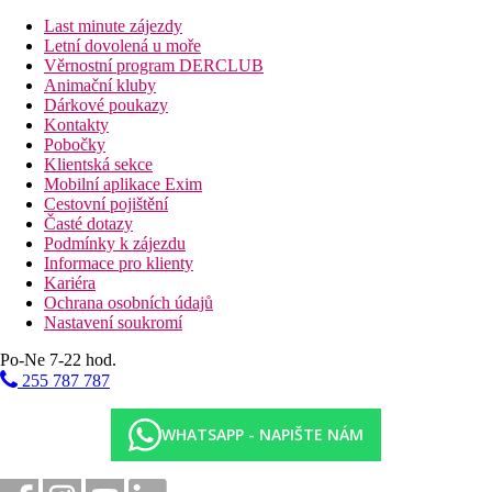
10 km
Vzdálenost od nejbližšího letiště
Last minute zájezdy
Letní dovolená u moře
0 m
Věrnostní program DERCLUB
Centrum města
Animační kluby
Dárkové poukazy
300 m
Kontakty
Nákupy
Pobočky
Klientská sekce
300 m
Mobilní aplikace Exim
Hromadná doprava
Cestovní pojištění
Časté dotazy
Fotogalerie
Podmínky k zájezdu
Informace pro klienty
Kariéra
Ochrana osobních údajů
Nastavení soukromí
Po-Ne 7-22 hod.
255 787 787
WHATSAPP - NAPIŠTE NÁM