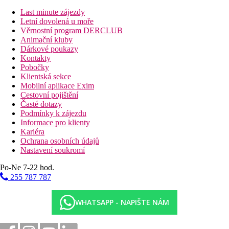
Last minute zájezdy
Letní dovolená u moře
Věrnostní program DERCLUB
Animační kluby
Dárkové poukazy
Kontakty
Pobočky
Klientská sekce
Mobilní aplikace Exim
Cestovní pojištění
Časté dotazy
Podmínky k zájezdu
Informace pro klienty
Kariéra
Ochrana osobních údajů
Nastavení soukromí
Po-Ne 7-22 hod.
255 787 787
WHATSAPP - NAPIŠTE NÁM