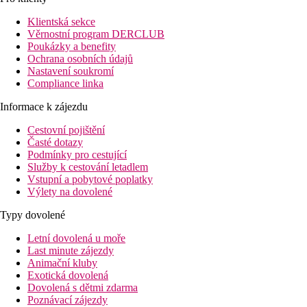
Klientská sekce
Věrnostní program DERCLUB
Poukázky a benefity
Ochrana osobních údajů
Nastavení soukromí
Compliance linka
Informace k zájezdu
Cestovní pojištění
Časté dotazy
Podmínky pro cestující
Služby k cestování letadlem
Vstupní a pobytové poplatky
Výlety na dovolené
Typy dovolené
Letní dovolená u moře
Last minute zájezdy
Animační kluby
Exotická dovolená
Dovolená s dětmi zdarma
Poznávací zájezdy