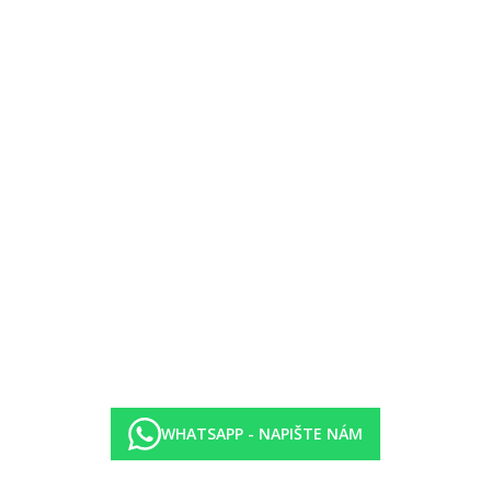
rásy.
WHATSAPP - NAPIŠTE NÁM
 teplota vody).
i a CK nemá bližší informace k aktuálnímu provozu centra, nabízeným 