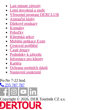
Pláž
Last minute zájezdy
Písečná pláž kombinovaná s korálem, pozvolný vstup do vody v
Letní dovolená u moře
lagunách a na malé pláži, u korálu vstup po schůdcích. U
Věrnostní program DERCLUB
korálového útesu možnost šnorchlování. Bar na pláži, lehátka,
Animační kluby
slunečníky a osušky zdarma.
Dárkové poukazy
Kontakty
Stravování
Pobočky
All Inclusive
Klientská sekce
Snídaně, oběd a večeře formou bufetu
Mobilní aplikace Exim
Během dne lehký snack káva, čaj, sladké pečivo
Cestovní pojištění
Vybrané alkoholické a nealkoholické nápoje místní
Časté dotazy
výroby (10.00–24.00 hod.)
Podmínky k zájezdu
Informace pro klienty
Sportovní nabídka
Kariéra
Zdarma:
fitness, 2 tenisové kurty (osvětlení za poplatek), 2
Ochrana osobních údajů
kurty na squash, kulečník, stolní tenis.
Nastavení soukromí
Za poplatek:
potápěčské centrum.
Po-Ne 7-22 hod.
Zábava
255 787 787
Denní a večerní animační programy, diskotéka.
Děti
Copyright © 2026, DER Touristik CZ a.s.
Miniklub, dětské hřiště, dětský bazén.