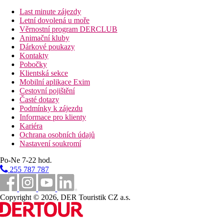
Fotogalerie
Last minute zájezdy
Letní dovolená u moře
Věrnostní program DERCLUB
Animační kluby
Dárkové poukazy
Kontakty
Pobočky
Klientská sekce
Mobilní aplikace Exim
Cestovní pojištění
Časté dotazy
Podmínky k zájezdu
Informace pro klienty
Kariéra
Ochrana osobních údajů
Nastavení soukromí
Po-Ne 7-22 hod.
255 787 787
Copyright © 2026, DER Touristik CZ a.s.