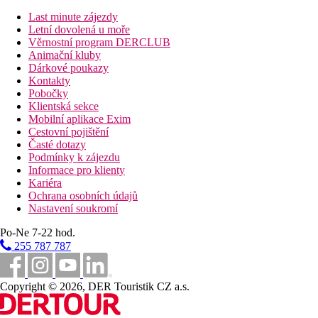
pokoje výše uvedené vybavení)
Last minute zájezdy
Jednolůžkový pokoj, Superior, Výhled zahrada
Letní dovolená u moře
Dvoulůžkový pokoj, Superior, Výhled bazén
Věrnostní program DERCLUB
Dvoulůžkový pokoj, Deluxe, Superior, Výhled
Animační kluby
zahrada:
prostornější, možnost umístění 1 přistýlky
Dárkové poukazy
Rodinný pokoj, Výhled bazén:
1 místnost oddělená
Kontakty
závěsem
Pobočky
Rodinný pokoj, Deluxe, Výhled zahrada:
1 prostornější
Klientská sekce
místnost oddělená závěsem
Mobilní aplikace Exim
Rodinný pokoj, Deluxe, Výhled bazén:
1 prostornější
Cestovní pojištění
místnost oddělená závěsem
Časté dotazy
Podmínky k zájezdu
Popis hotelu
Informace pro klienty
vstupní hala s recepcí
Kariéra
hlavní restaurace
Ochrana osobních údajů
restaurace á la carte v Madinat Makadi (středomořská,
Nastavení soukromí
orientální, BBQ, asijská, italská, indická)- výběr 1, 1x za
pobyt zdarma, rezervace nutná
Po-Ne 7-22 hod.
lobby bar
255 787 787
bar u bazénu
bar na pláži
3 bazény (2 s možností vyhřívání v zimním období)
Copyright © 2026, DER Touristik CZ a.s.
lehátka, slunečníky a osušky zdarma
aquapark v Madinat Makadi- 50 tobogánů a skluzavek