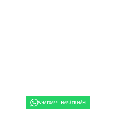
ntální, BBQ, asijská, italská, indická)- výběr 1, 1x za pobyt zdarma
 (10.00 – 24.00 hod.)
ážový volleyball, fitness, kulečník, šipky, aquapark v Madinat Makadi- 
 hotelu Jaz Makadi Oasis, golf (v blízkosti hotelu).
di- 50 tobogánů a skluzavek.
 pára, jacuzzi.
WHATSAPP - NAPIŠTE NÁM
a vyžádání.