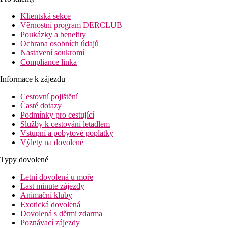
od jejího centra. Oblast je známá převážně díky hotelům pro
velmi náročné klienty, krásným písčitým plážím a vstupu do
Klientská sekce
moře přes korálové podloží. Pokud si přejete prožít velmi
Věrnostní program DERCLUB
klidnou dovolenou plnou relaxace, resort Premier Le Reve je tou
Poukázky a benefity
správnou volbou.
Ochrana osobních údajů
Nastavení soukromí
Vzdálenost
Compliance linka
pláž: 0 m u pláže
letiště: 23 km Hurghada, 198 km Marsa Alam
Informace k zájezdu
centrum: 20 km
Cestovní pojištění
nákupní možnosti: 0 m v hotelu
Časté dotazy
Popis pokoje
Podmínky pro cestující
Služby k cestování letadlem
Dvoulůžkový pokoj, Výhled zahrada
Vstupní a pobytové poplatky
Výlety na dovolené
klimatizace
telefon
Typy dovolené
TV se satelitním příjmem
Wi-Fi (zdarma)
Letní dovolená u moře
minibar (zdarma doplňována voda)
Last minute zájezdy
set pro přípravu čaje a kávy
Animační kluby
trezor (zdarma)
Exotická dovolená
koupelna/WC (vysoušeč vlasů)
Dovolená s dětmi zdarma
balkon nebo terasa
Poznávací zájezdy