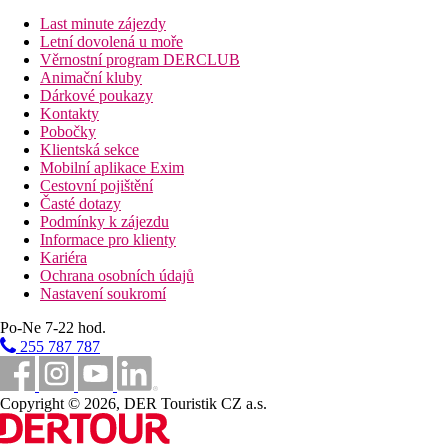
Ostatní typy pokojů
(pokud není uvedeno jinak, mají
Last minute zájezdy
pokoje výše uvedené vybavení)
Letní dovolená u moře
Jednolůžkový pokoj, Výhled zahrada
Věrnostní program DERCLUB
Dvoulůžkový pokoj, Výhled bazén
Animační kluby
Dvoulůžkový pokoj, Boční výhled moře
Dárkové poukazy
Dvoulůžkový pokoj, Výhled moře
Kontakty
Popis hotelu
Pobočky
vstupní hala s recepcí
Klientská sekce
hlavní restaurace
Mobilní aplikace Exim
restaurace á la carte (italská, čínská, středomořská a rybí)-
Cestovní pojištění
zdarma, rezervace nutná
Časté dotazy
restaurace á la carte (indická, japonská, mezinárodní)- za
Podmínky k zájezdu
poplatek, rezervace nutná
Informace pro klienty
lobby bar
Kariéra
bar u bazénu
Ochrana osobních údajů
5 bazénů (1 s možností vyhřívání v zimním období)
Nastavení soukromí
bazén se slanou vodou
Po-Ne 7-22 hod.
lehátka, slunečníky a osušky zdarma
obchodní arkáda
255 787 787
Popis pláže
písčitá
Copyright © 2026, DER Touristik CZ a.s.
molo
lehátka, slunečníky a osušky zdarma