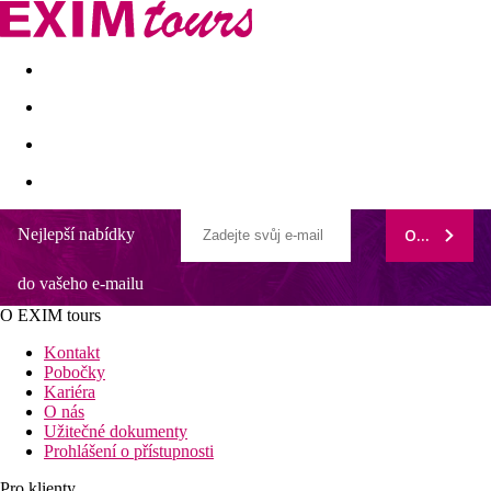
Akční nabídky
Last minute
First minute - Exotika a zim
Nejlepší nabídky
ODEBÍRAT
Premier Le Reve Hotel And Spa
do vašeho e-mailu
Přímo u písčité pláže
Vhodné pro náročnou klientelu
O EXIM tours
WiFi připojení k internetu
Vhodné pro relaxační dovolenou - klidný resort
Kontakt
Bazény s lehátky a slunečníky
Pobočky
Kariéra
Informace o hotelu
O nás
Užitečné dokumenty
Premier Le Reve Hotel & Spa je luxusní pětihvězdičkový resort
Prohlášení o přístupnosti
pouze pro starší 16 let. Nachází se v oblíbené oblasti Sahl
Hasheesh Bay na jihu letoviska Hurghada a to přibližně 20 km
Pro klienty