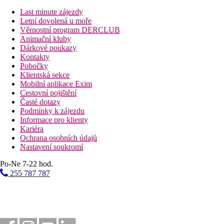
10 km
Vzdálenost od nejbližšího letiště
Last minute zájezdy
Letní dovolená u moře
50 m
Věrnostní program DERCLUB
Nákupy
Animační kluby
Dárkové poukazy
Bazény
Kontakty
Pobočky
Klientská sekce
Lehátka u bazénu
Mobilní aplikace Exim
Cestovní pojištění
Fotogalerie
Časté dotazy
Podmínky k zájezdu
Informace pro klienty
Kariéra
Ochrana osobních údajů
Nastavení soukromí
Po-Ne 7-22 hod.
255 787 787