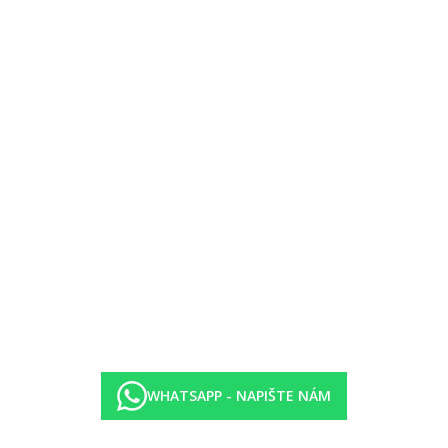
zdarma, rezervace nutná
y (10.00–24.00 hod.)
leyball, stolní tenis, lukostřelba, fitness.
urecké lázně.
lienty (na vyžádání). Rampy v areálu a rampa do bazénu.
WHATSAPP - NAPIŠTE NÁM