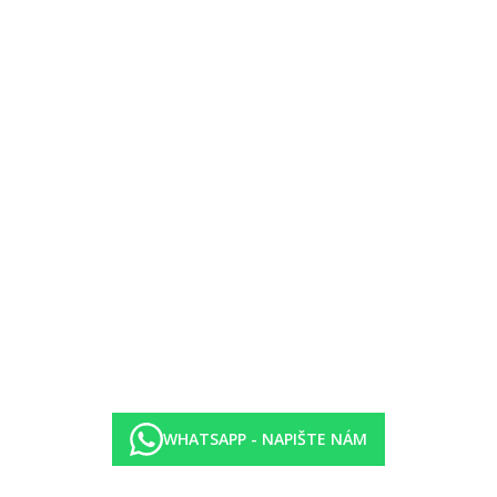
1x za pobyt zdarma, rezervace nutná
y (24.00 hod. denně)
vodní polo, šipky, stolní tenis, boccia, tenisový kurt (osvětlení za popl
WHATSAPP - NAPIŠTE NÁM