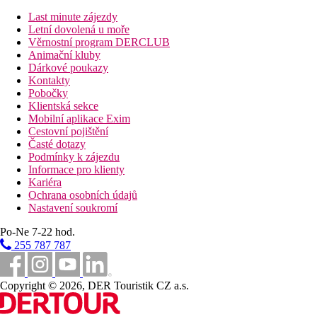
K dispozici je bar u bazénu či snack bar pro lehké občerstvení 
Last minute zájezdy
není vždy standardem.
Letní dovolená u moře
Věrnostní program DERCLUB
Vzdálenosti
Animační kluby
Dárkové poukazy
16 km
Kontakty
Centrum města
Pobočky
Klientská sekce
0 m
Mobilní aplikace Exim
Vzdálenost k pláži
Cestovní pojištění
Časté dotazy
30 km
Podmínky k zájezdu
Vzdálenost od nejbližšího letiště
Informace pro klienty
Kariéra
Pláž
Ochrana osobních údajů
Nastavení soukromí
Lehátka a slunečníky na pláži zdarma
Po-Ne 7-22 hod.
Hotel přímo u pláže
255 787 787
Plážová dovolená
Bazény
Copyright © 2026, DER Touristik CZ a.s.
Lehátka a slunečníky u bazénu zdarma