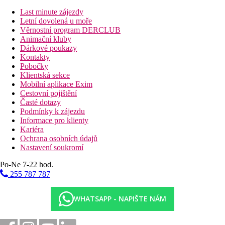
Pláž
Last minute zájezdy
Letní dovolená u moře
Druh pláže
Věrnostní program DERCLUB
Hotel přímo u pláže
Animační kluby
Dárkové poukazy
Bazény
Kontakty
Pobočky
Klientská sekce
Lehátka u bazénu
Mobilní aplikace Exim
Slunečníky u bazénu
Cestovní pojištění
Časté dotazy
Fotogalerie
Podmínky k zájezdu
Informace pro klienty
Kariéra
Ochrana osobních údajů
Nastavení soukromí
Po-Ne 7-22 hod.
255 787 787
WHATSAPP - NAPIŠTE NÁM