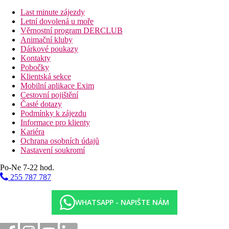
13 km
Last minute zájezdy
Vzdálenost od nejbližšího letiště
Letní dovolená u moře
Věrnostní program DERCLUB
Fotogalerie
Animační kluby
Dárkové poukazy
Kontakty
Pobočky
Klientská sekce
Mobilní aplikace Exim
Cestovní pojištění
Časté dotazy
Podmínky k zájezdu
Informace pro klienty
Kariéra
Ochrana osobních údajů
Nastavení soukromí
Po-Ne 7-22 hod.
255 787 787
WHATSAPP - NAPIŠTE NÁM