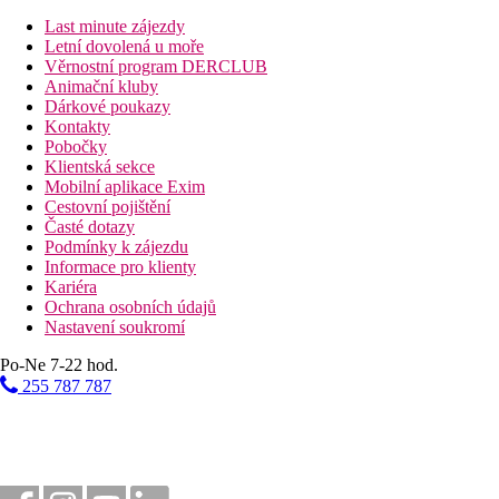
Fotogalerie
Last minute zájezdy
Letní dovolená u moře
Věrnostní program DERCLUB
Animační kluby
Dárkové poukazy
Kontakty
Pobočky
Klientská sekce
Mobilní aplikace Exim
Cestovní pojištění
Časté dotazy
Podmínky k zájezdu
Informace pro klienty
Kariéra
Ochrana osobních údajů
Nastavení soukromí
Po-Ne 7-22 hod.
255 787 787