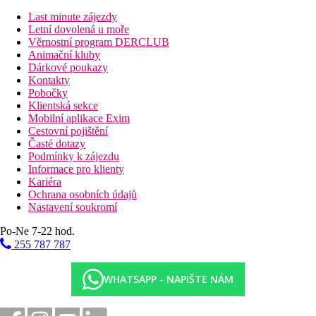
53 km
Last minute zájezdy
Vzdálenost od nejbližšího letiště
Letní dovolená u moře
Věrnostní program DERCLUB
Fotogalerie
Animační kluby
Dárkové poukazy
Kontakty
Pobočky
Klientská sekce
Mobilní aplikace Exim
Cestovní pojištění
Časté dotazy
Podmínky k zájezdu
Informace pro klienty
Kariéra
Ochrana osobních údajů
Nastavení soukromí
Po-Ne 7-22 hod.
255 787 787
WHATSAPP - NAPIŠTE NÁM