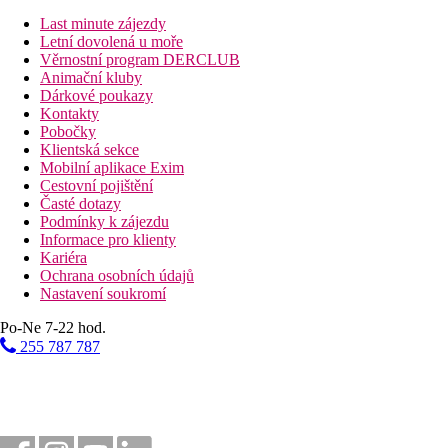
Last minute zájezdy
Letní dovolená u moře
Věrnostní program DERCLUB
Animační kluby
Dárkové poukazy
Kontakty
Pobočky
Klientská sekce
Mobilní aplikace Exim
Cestovní pojištění
Časté dotazy
Podmínky k zájezdu
Informace pro klienty
Kariéra
Ochrana osobních údajů
Nastavení soukromí
Po-Ne 7-22 hod.
255 787 787