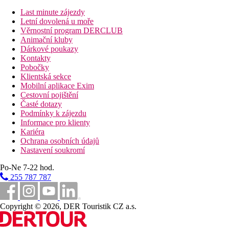
300 m
Last minute zájezdy
Vzdálenost k pláži
Letní dovolená u moře
Věrnostní program DERCLUB
60 km
Animační kluby
Vzdálenost od nejbližšího letiště
Dárkové poukazy
Kontakty
18 km
Pobočky
Vlakové nádraží
Klientská sekce
Mobilní aplikace Exim
Pláž
Cestovní pojištění
Časté dotazy
Podmínky k zájezdu
Druh pláže
Informace pro klienty
Lehátka na pláži za poplatek
Kariéra
Slunečníky na pláži za poplatek
Ochrana osobních údajů
Hotel přímo u pláže
Nastavení soukromí
Plážová dovolená
Po-Ne 7-22 hod.
Bazény
255 787 787
Bar u bazénu
Lehátka u bazénu
Copyright © 2026, DER Touristik CZ a.s.
Slunečníky u bazénu