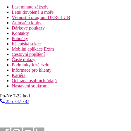
Vzdálenosti
Last minute zájezdy
Letní dovolená u moře
140 km
Věrnostní program DERCLUB
Vzdálenost od nejbližšího letiště
Animační kluby
Dárkové poukazy
2 km
Kontakty
Centrum města
Pobočky
Klientská sekce
60 m
Mobilní aplikace Exim
Jezero
Cestovní pojištění
Časté dotazy
Bazény
Podmínky k zájezdu
Informace pro klienty
Kariéra
Lehátka u bazénu
Ochrana osobních údajů
Slunečníky u bazénu
Nastavení soukromí
Fotogalerie
Po-Ne 7-22 hod.
255 787 787