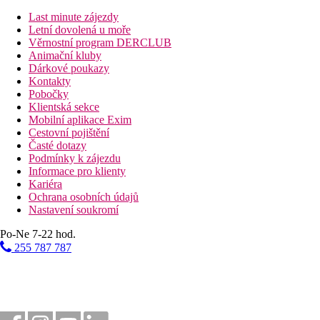
Vzdálenosti
Last minute zájezdy
Letní dovolená u moře
17 km
Věrnostní program DERCLUB
Vzdálenost od nejbližšího letiště
Animační kluby
Dárkové poukazy
200 m
Kontakty
Autobusová stanice
Pobočky
Klientská sekce
7 km
Mobilní aplikace Exim
Turistické centrum
Cestovní pojištění
Časté dotazy
Pláž
Podmínky k zájezdu
Informace pro klienty
Kariéra
Plážová dovolená
Ochrana osobních údajů
Nastavení soukromí
Bazény
Po-Ne 7-22 hod.
Lehátka u bazénu
255 787 787
Slunečníky u bazénu
Fotogalerie