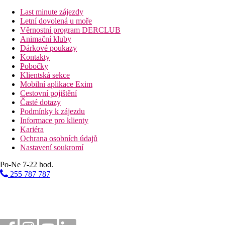
17 km
Last minute zájezdy
Vzdálenost od nejbližšího letiště
Letní dovolená u moře
Věrnostní program DERCLUB
100 m
Animační kluby
Centrum města
Dárkové poukazy
Kontakty
Fotogalerie
Pobočky
Klientská sekce
Mobilní aplikace Exim
Cestovní pojištění
Časté dotazy
Podmínky k zájezdu
Informace pro klienty
Kariéra
Ochrana osobních údajů
Nastavení soukromí
Po-Ne 7-22 hod.
255 787 787