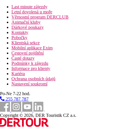
Last minute zájezdy
Sport/ volný čas:
Letní dovolená u moře
Sportovní a volnočasová nabídka: fitness.
Věrnostní program DERCLUB
Animační kluby
Další informace:
Dárkové poukazy
Jazyky: angličtina, němčina, francouzština, italština a
Kontakty
španělština. Kreditní karty: Diners Club, Euro/MasterCard, EC
Pobočky
karta, American Express, Visa a JCB.
Klientská sekce
Mobilní aplikace Exim
Standard Pokoj:
Cestovní pojištění
Pokoje jsou vybavené manželskou postelí, dvěma samostatnými
Časté dotazy
lůžky nebo jedním lůžkem, přistýlkou, vytápěním (centrálním),
Podmínky k zájezdu
minibarem (případně za poplatek), internetem (zdarma) a sejfem
Informace pro klienty
(zdarma) a také centrálně řízenou klimatizací.
Kariéra
Ochrana osobních údajů
Vzdálenosti
Nastavení soukromí
0 m
Po-Ne 7-22 hod.
Centrum města
255 787 787
17 km
Vzdálenost od nejbližšího letiště
Copyright © 2026, DER Touristik CZ a.s.
40 km
Vzdálenost k pláži