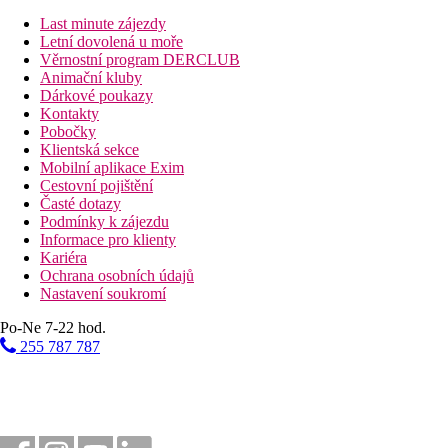
Pláž
Last minute zájezdy
Letní dovolená u moře
Druh pláže
Věrnostní program DERCLUB
Plážová dovolená
Animační kluby
Dárkové poukazy
Fotogalerie
Kontakty
Pobočky
Klientská sekce
Mobilní aplikace Exim
Cestovní pojištění
Časté dotazy
Podmínky k zájezdu
Informace pro klienty
Kariéra
Ochrana osobních údajů
Nastavení soukromí
Po-Ne 7-22 hod.
255 787 787