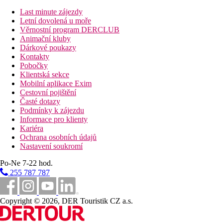
11 km
Vzdálenost od nejbližšího letiště
Last minute zájezdy
Letní dovolená u moře
50 m
Věrnostní program DERCLUB
Vzdálenost k pláži
Animační kluby
Dárkové poukazy
Pláž
Kontakty
Pobočky
Klientská sekce
Druh pláže
Mobilní aplikace Exim
Plážová dovolená
Cestovní pojištění
Časté dotazy
Fotogalerie
Podmínky k zájezdu
Informace pro klienty
Kariéra
Ochrana osobních údajů
Nastavení soukromí
Po-Ne 7-22 hod.
255 787 787
Copyright © 2026, DER Touristik CZ a.s.