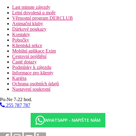
Last minute zájezdy
Vzdálenosti
Letní dovolená u moře
Věrnostní program DERCLUB
8 km
Animační kluby
Vzdálenost od nejbližšího letiště
Dárkové poukazy
Kontakty
Pláž
Pobočky
Klientská sekce
Mobilní aplikace Exim
Plážová dovolená
Cestovní pojištění
Časté dotazy
Fotogalerie
Podmínky k zájezdu
Informace pro klienty
Kariéra
Ochrana osobních údajů
Nastavení soukromí
Po-Ne 7-22 hod.
255 787 787
WHATSAPP - NAPIŠTE NÁM