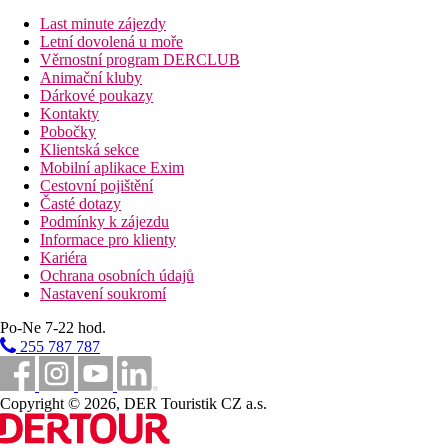
Vzdálenosti
Last minute zájezdy
Letní dovolená u moře
700 m
Věrnostní program DERCLUB
Vzdálenost k pláži
Animační kluby
Dárkové poukazy
4 km
Kontakty
Turistické centrum
Pobočky
25 km
Klientská sekce
Golfové hřiště
Mobilní aplikace Exim
Cestovní pojištění
60 km
Časté dotazy
Vzdálenost od nejbližšího letiště
Podmínky k zájezdu
Informace pro klienty
8 km
Kariéra
Centrum města
Ochrana osobních údajů
Nastavení soukromí
800 m
Nákupy
Po-Ne 7-22 hod.
255 787 787
Pláž
Copyright © 2026, DER Touristik CZ a.s.
Lehátka na pláži za poplatek
Slunečníky na pláži za poplatek
Plážová dovolená